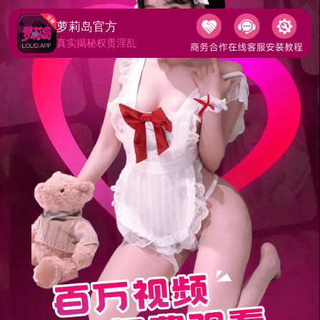
萝莉岛官方
真实揭秘权贵淫乱