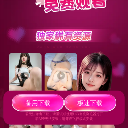
备
用
下
载
极
速
下
载
若无法弹出下载，请重试或使用UC/夸克浏览器打开
若APP无法安装，请开启飞行模式安装